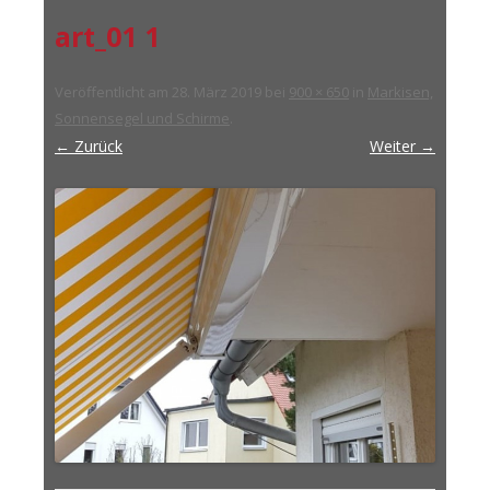
art_01 1
Veröffentlicht am
28. März 2019
bei
900 × 650
in
Markisen,
Sonnensegel und Schirme
.
← Zurück
Weiter →