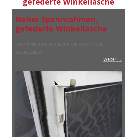
gefederte Winkellasche
Neher Spannrahmen,
gefederte Winkellasche
Veröffentlicht am
19. Mai 2018
bei
1469 × 1102
in
Spannrahmen
.
Weiter →