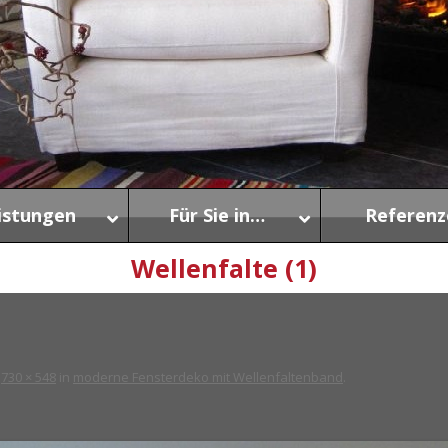
istungen
Für Sie in…
Referenz
Wellenfalte (1)
i
730 × 548
in
moderne Fensterdeko mit Wellenfaltenband
.