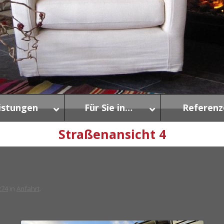
istungen
Für Sie in…
Referenz
Straßenansicht 4
274
in
Anfahrt
.